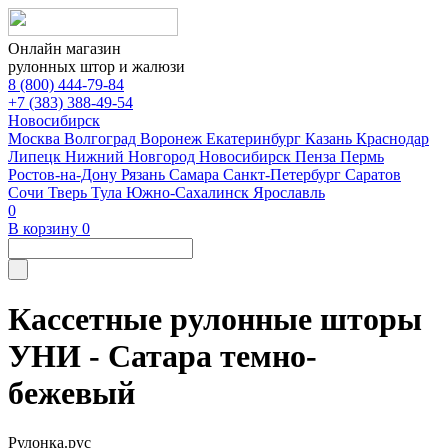
Онлайн магазин
рулонных штор и жалюзи
8 (800) 444-79-84
+7 (383) 388-49-54
Новосибирск
Москва
Волгоград
Воронеж
Екатеринбург
Казань
Краснодар
Липецк
Нижний Новгород
Новосибирск
Пенза
Пермь
Ростов-на-Дону
Рязань
Самара
Санкт-Петербург
Саратов
Сочи
Тверь
Тула
Южно-Сахалинск
Ярославль
0
В корзину
0
Кассетные рулонные шторы
УНИ - Сатара темно-
бежевый
Рулонка.рус