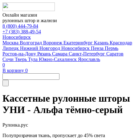
Онлайн магазин
рулонных штор и жалюзи
8 (800) 444-79-84
+7 (383) 388-49-54
Новосибирск
Москва
Волгоград
Воронеж
Екатеринбург
Казань
Краснодар
Липецк
Нижний Новгород
Новосибирск
Пенза
Пермь
Ростов-на-Дону
Рязань
Самара
Санкт-Петербург
Саратов
Сочи
Тверь
Тула
Южно-Сахалинск
Ярославль
0
В корзину
0
Кассетные рулонные шторы
УНИ - Альфа тёмно-серый
Рулонка.рус
Полупрозрачная ткань, пропускает до 45% света