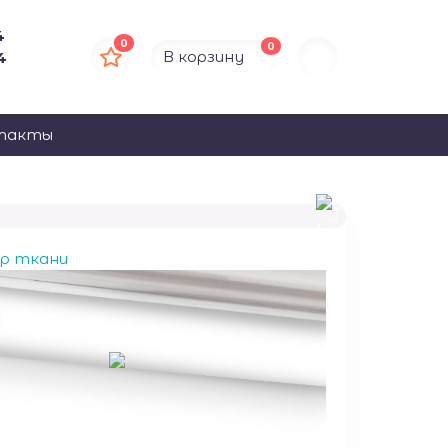
4
0
0
В корзину
4
такты
ор ткани