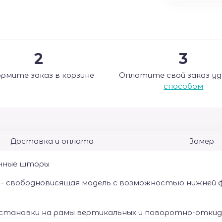
2
3
рмите заказ в корзине
Оплатите свой заказ у
способом
Доставка и оплата
Замер
нные шторы
 - свободновисящая модель с возможностью нижней фи
у
становки на рамы вертикальных и поворотно-откидных