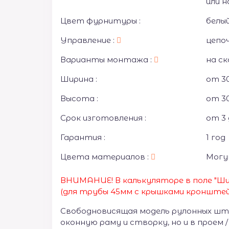
или н
Цвет фурнитуры :
белый
Управление :
цепо
Варианты монтажа :
на ск
Ширина :
от 30
Высота :
от 30
Срок изготовления :
от 3 
Гарантия :
1 год
Цвета материалов :
Могу
ВНИМАНИЕ! В калькуляторе в поле "Ши
(для трубы 45мм с крышками кронштей
Свободновисящая модель рулонных шт
оконную раму и створку, но и в проем 