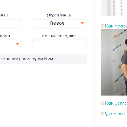
 мм
Управление
Левое
Как прав
атора
Количество, шт
ма с валом диаметром
19
мм
Как уст
Уход за и