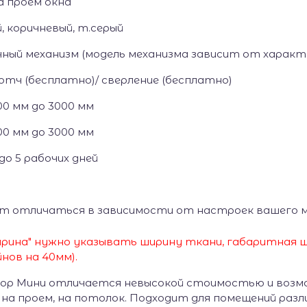
а проем окна
, коричневый, т.серый
чный механизм (модель механизма зависит от характ
отч (бесплатно)/ сверление (бесплатно)
0 мм до 3000 мм
0 мм до 3000 мм
до 5 рабочих дней
т отличаться в зависимости от настроек вашего 
рина" нужно указывать ширину ткани, габаритная ш
нов на 40мм).
ор Мини отличается невысокой стоимостью и возм
/ на проем, на потолок. Подходит для помещений раз