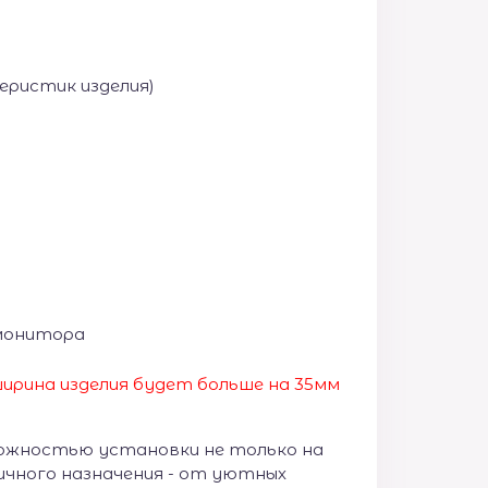
еристик изделия)
монитора
ирина изделия будет больше на 35
мм
ожностью установки не только на
личного назначения - от уютных