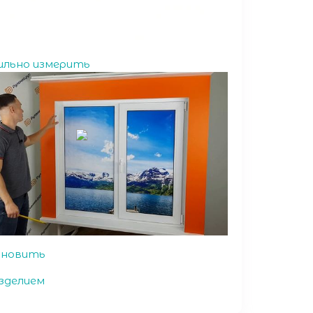
ильно измерить
ановить
зделием