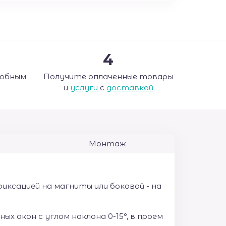
4
добным
Получите оплаченные товары
и
услуги
с
доставкой
Монтаж
ксацией на магниты или боковой - на
 окон с углом наклона 0-15°, в проем