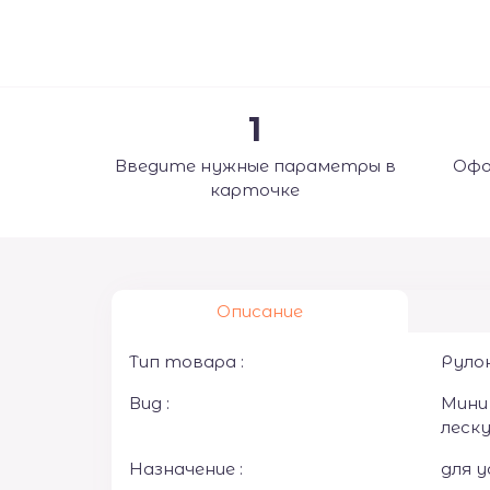
1
Введите нужные параметры в
Офо
карточке
Описание
Тип товара :
Руло
Вид :
Мини
леск
Назначение :
для у