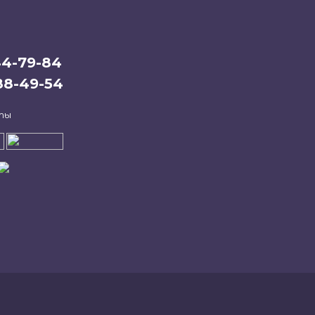
44-79-84
388-49-54
ты