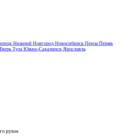
ипецк
Нижний Новгород
Новосибирск
Пенза
Пермь
Тверь
Тула
Южно-Сахалинск
Ярославль
го рулон