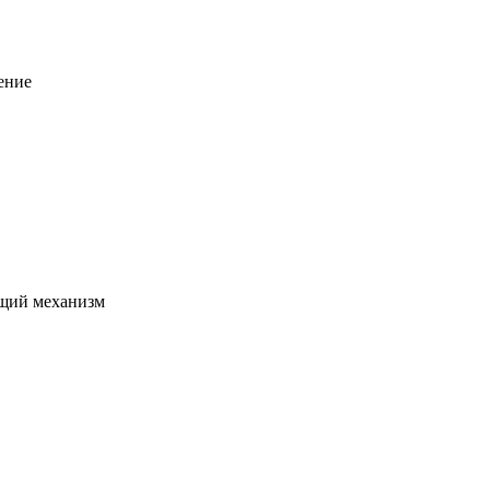
ение
щий механизм