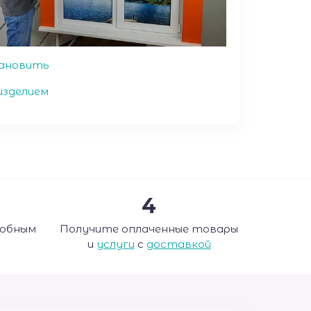
ановить
изделием
4
добным
Получите оплаченные товары
и
услуги
с
доставкой