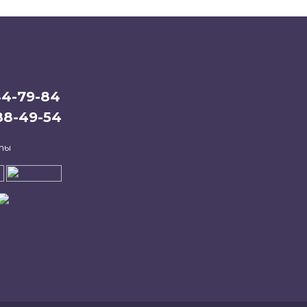
44-79-84
388-49-54
ты