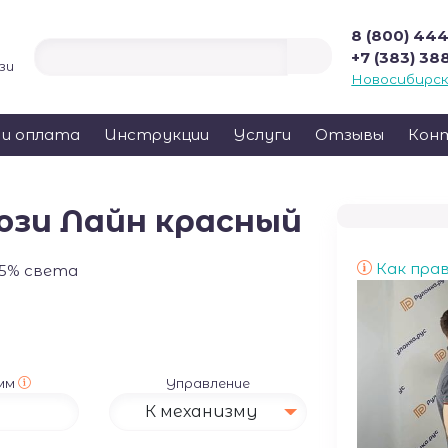
8 (800) 44
+7 (383) 38
зи
Новосибирс
 и оплата
Инструкции
Услуги
Отзывы
Кон
зи Лайн красный
Как пра
45% света
 мм
Управление
К механизму