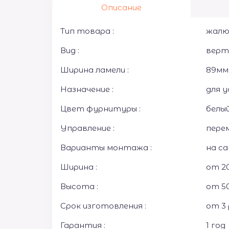
Описание
Тип товара :
жалю
Вид :
верт
Ширина ламели :
89мм
Назначение :
для у
Цвет фурнитуры :
белы
Управление :
перем
Варианты монтажа :
на с
Ширина :
от 20
Высота :
от 5
Срок изготовления :
от 3 
Гарантия :
1 год