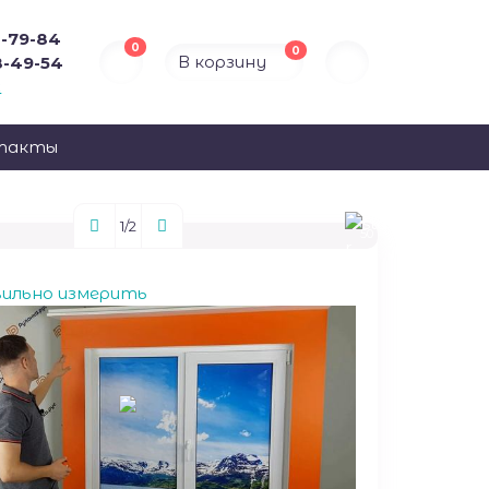
4-79-84
0
0
В корзину
8-49-54
к
такты
1
/2
50
вильно измерить