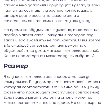
гармонично дополняли друг друга: кресло, диван и
гарнитур составляли единую композицию, а
шторы ровно висели по ширине окна и
сочетались со стенами по цвету или узору.
Но время на обдумывание дизайна, тщательный
подбор материалов и ожидание товаров под
заказ у вас выделить не получается. И вы идете
в ближайший супермаркет для ремонта и
обустройства дома, магазин готовых решений.
Какие параметры вы можете здесь выбрать?
Размер
В случае с готовыми решениями это всегда
компромисс. В супермаркете нет такой шторы,
которая соответствует именно вашему окну
(разве что произойдет счастливое совпадение).
Если прикручивать рулон на стену, конечно,
можно оставить запас по краям. Но если ширины