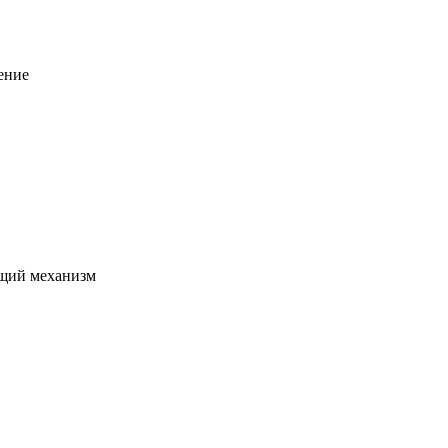
ение
щий механизм