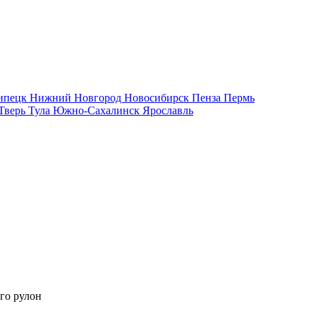
ипецк
Нижний Новгород
Новосибирск
Пенза
Пермь
Тверь
Тула
Южно-Сахалинск
Ярославль
го рулон