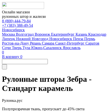
Онлайн магазин
рулонных штор и жалюзи
8 (800) 444-79-84
+7 (383) 388-49-54
Новосибирск
Москва
Волгоград
Воронеж
Екатеринбург
Казань
Краснодар
Липецк
Нижний Новгород
Новосибирск
Пенза
Пермь
Ростов-на-Дону
Рязань
Самара
Санкт-Петербург
Саратов
Сочи
Тверь
Тула
Южно-Сахалинск
Ярославль
0
В корзину
0
Рулонные шторы Зебра -
Стандарт карамель
Рулонка.рус
Полупрозрачная ткань, пропускает до 45% света