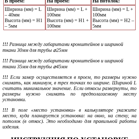
В проем:
На проем:
На потолок:
Ширина (мм) = L
Ширина (мм) = L +
Ширина (мм) = L +
– 40мм
100мм
100мм
Высота (мм) = Н1
Высота (мм) = Н1 +
Высота (мм) = Н2 –
– 5мм
100мм
5мм
!!!
Разница между габаритами кронштейнов и шириной
ткани 30мм для трубы ⌀25мм
!!!
Разница между габаритами кронштейнов и шириной
ткани 35мм для трубы ⌀45мм
!!!
Если замер осуществляется в проем, то размеры нужно
снимать, как минимум, в трех точках по ширине. Шириной L
считать минимальное значение. Если откосы развернуты, то
размеры нужно снимать по предполагаемому месту
установки.
!!!
В поле «место установки» в калькуляторе укажите
место, куда планируется установка: на окно, на стену, на
потолок (в откос). Это необходимо для правильной работы
изделия.