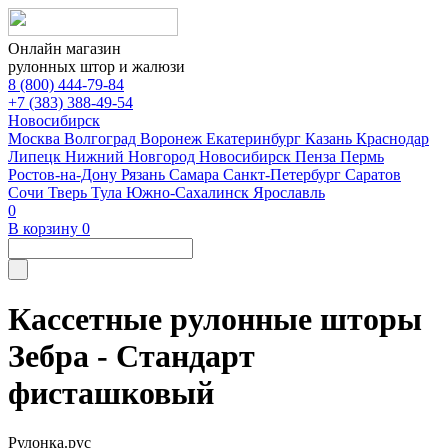
Онлайн магазин
рулонных штор и жалюзи
8 (800) 444-79-84
+7 (383) 388-49-54
Новосибирск
Москва
Волгоград
Воронеж
Екатеринбург
Казань
Краснодар
Липецк
Нижний Новгород
Новосибирск
Пенза
Пермь
Ростов-на-Дону
Рязань
Самара
Санкт-Петербург
Саратов
Сочи
Тверь
Тула
Южно-Сахалинск
Ярославль
0
В корзину
0
Кассетные рулонные шторы
Зебра - Стандарт
фисташковый
Рулонка.рус