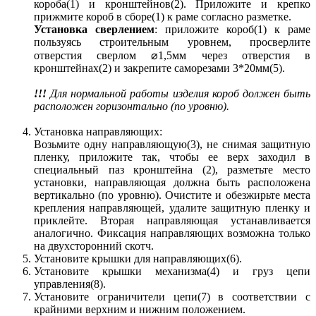
короба(1) и кронштейнов(2). Приложите и крепко
прижмите короб в сборе(1) к раме согласно разметке.
Установка сверлением
: приложите короб(1) к раме
пользуясь строительным уровнем, просверлите
отверстия сверлом ⌀1,5мм через отверстия в
кронштейнах(2) и закрепите саморезами 3*20мм(5).
!!!
Для нормальной работы изделия короб должен быть
расположен горизонтально (по уровню).
Установка направляющих:
Возьмите одну направляющую(3), не снимая защитную
пленку, приложите так, чтобы ее верх заходил в
специальный паз кронштейна (2), разметьте место
установки, направляющая должна быть расположена
вертикально (по уровню). Очистите и обезжирьте места
крепления направляющей, удалите защитную пленку и
приклейте. Вторая направляющая устанавливается
аналогично. Фиксация направляющих возможна только
на двухсторонний скотч.
Установите крышки для направляющих(6).
Установите крышки механизма(4) и груз цепи
управления(8).
Установите ограничители цепи(7) в соответствии с
крайними верхним и нижним положением.